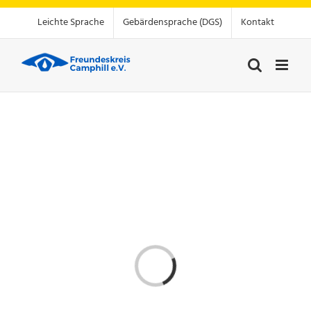
Zum
Leichte Sprache
Gebärdensprache (DGS)
Kontakt
Inhalt
springen
Laden...